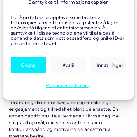
Samtykke til informasjonskapsler
Forbedret arbeidskultur over tid
For å gi de beste opplevelsene bruker vi
Bruk av infoskjermsystemer over tid skaper en
teknologier som informasjonskapsler for å lagre
kultur av åpenhet og gjennomsiktighet. "Når ansatte
og/eller få tilgang til enhetsinformasjon. Å
samtykke til disse teknologiene vil tillate oss å
blir vant til å se og stole på informasjonen på
behandle data som nettleseradferd og unike ID-er
skjermene, føler de seg bedre informert og
på dette nettstedet.
verdsatt," fortsetter Thunæs. "Dette fører til større
engasjement og en sterkere fellesskapsfølelse."
Godta
Avslå
Innstillinger
Konkret forbedring i bedrifter
Flere bedrifter har rapportert konkrete forbedringer
etter å ha implementert infoskjermsystemer. En
Personvernerklæring
bedrift som hadde utfordringer med
internkommunikasjon, opplevde en betydelig
forbedring i kommunikasjonen og en økning i
engasjement og tilfredshet blant de ansatte. En
annen bedrift brukte skjermene til å vise daglige
salgstall og mål, noe som skapte en sunn
konkurranseånd og motiverte de ansatte til å
prestere bedre.