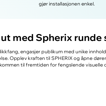
gjør installasjonen enkel.
g ut med Spherix runde 
ikkfang, engasjer publikum med unike innholds
se. Opplev kraften til SPHERIX og åpne døren t
elkommen til fremtiden for fengslende visuelle 