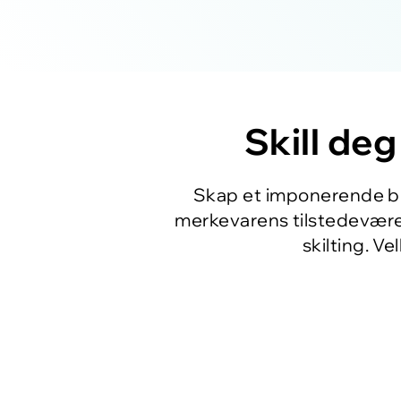
Skill de
Skap et imponerende bl
merkevarens tilstedeværel
skilting. V