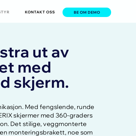
STYR
KONTAKT OSS
BE OM DEMO
stra ut av
øet med
d skjerm.
nikasjon. Med fengslende, runde
HERIX skjermer med 360-graders
jon. Det stilige, veggmonterte
r en monteringsbrakett, noe som