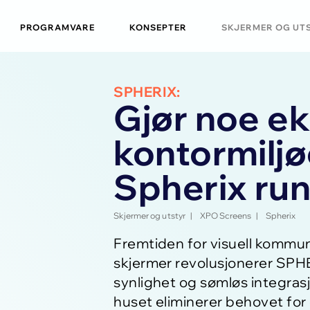
PROGRAMVARE
KONSEPTER
SKJERMER OG UT
SPHERIX:
Gjør noe ek
kontormilj
Spherix run
Skjermer og utstyr
|
XPO Screens
|
Spherix
Fremtiden for visuell kommu
skjermer revolusjonerer SP
synlighet og sømløs integras
huset eliminerer behovet fo