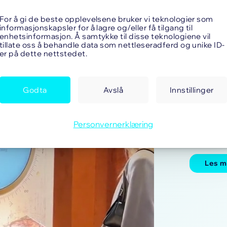
For å gi de beste opplevelsene bruker vi teknologier som
informasjonskapsler for å lagre og/eller få tilgang til
enhetsinformasjon. Å samtykke til disse teknologiene vil
tillate oss å behandle data som nettleseradferd og unike ID-
er på dette nettstedet.
Spherix
Skap 
Godta
Avslå
Innstillinger
Trå inn i
skilt som
fengslend
Personvernerklæring
engasjer
utover va
Les m