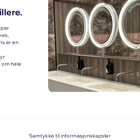
llere.
yper
ows,
ns er en
byr
 om hele
Samtykke til informasjonskapsler