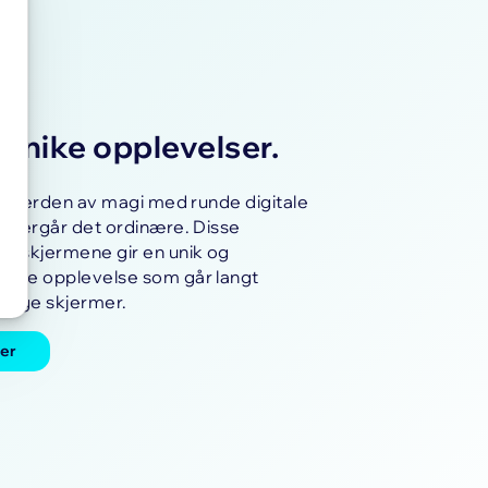
unike opplevelser.
 en verden av magi med runde digitale
 overgår det ordinære. Disse
e skjermene gir en unik og
ende opplevelse som går langt
nlige skjermer.
er