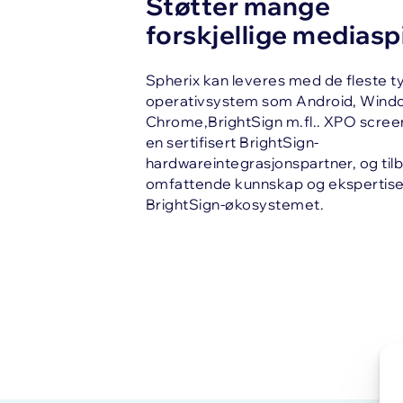
Støtter mange
forskjellige mediaspi
Spherix kan leveres med de fleste t
operativsystem som Android, Wind
Chrome,BrightSign m.fl.. XPO scree
en sertifisert BrightSign-
hardwareintegrasjonspartner, og til
omfattende kunnskap og ekspertise
BrightSign-økosystemet.