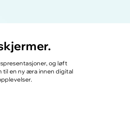
skjermer.
presentasjoner, og løft
il en ny æra innen digital
opplevelser.