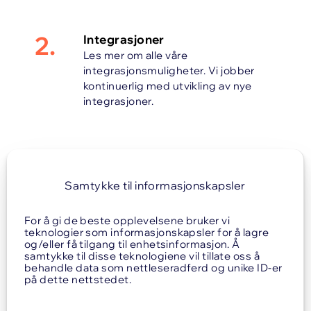
2.
Integrasjoner
Les mer om alle våre
integrasjonsmuligheter. Vi jobber
kontinuerlig med utvikling av nye
integrasjoner.
3.
Standard maler
Vi tilbyr en rekke standardmaler som
Samtykke til informasjonskapsler
vi tilpasser deres visuelle profil i
forhold til farger, fonter og logo.
For å gi de beste opplevelsene bruker vi
teknologier som informasjonskapsler for å lagre
og/eller få tilgang til enhetsinformasjon. Å
samtykke til disse teknologiene vil tillate oss å
4.
Start med en behovsanalyse
behandle data som nettleseradferd og unike ID-er
En grundig behovsanalyse er
på dette nettstedet.
avgjørende for å velge riktig
infoskjermløsning. Det finnes mange