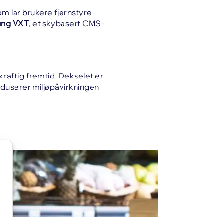
m lar brukere fjernstyre
ng VXT
, et skybasert CMS-
raftig fremtid. Dekselet er
reduserer miljøpåvirkningen