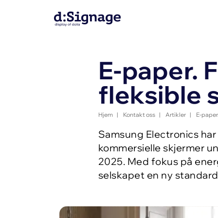
E-paper. 
fleksible s
Hjem
|
Kontakt oss
|
Artikler
|
E-paper.
Samsung Electronics har
kommersielle skjermer u
2025. Med fokus på energ
selskapet en ny standard i