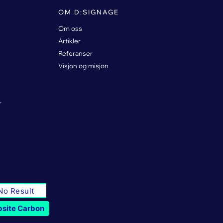
OM D:SIGNAGE
Om oss
Artikler
Referanser
Visjon og misjon
r
No Result
site Carbon