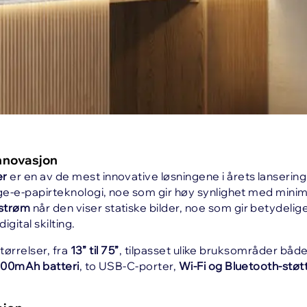
nnovasjon
er
er en av de mest innovative løsningene i årets lanseri
rge-e-papirteknologi, noe som gir høy synlighet med minim
strøm
når den viser statiske bilder, noe som gir betydeli
gital skilting.
størrelser, fra
13” til 75”
, tilpasset ulike bruksområder både
00mAh batteri
, to USB-C-porter,
Wi-Fi og Bluetooth-støt