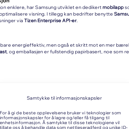
sjon
jon enklere, har Samsung utviklet en dedikert
mobilapp
so
ptimalisere visning. I tillegg kan bedrifter benytte
Samsu
sninger via
Tizen Enterprise API-er
.
bare energieffektiv, men også et skritt mot en mer bærek
last
, og emballasjen er fullstendig papirbasert, noe som 
Samtykke til informasjonskapsler
For å gi de beste opplevelsene bruker vi teknologier som
informasjonskapsler for å lagre og/eller få tilgang til
enhetsinformasjon. Å samtykke til disse teknologiene vil
tillate oss å behandle data som nettleseradferd og unike ID-