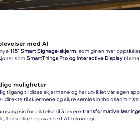
plevelser med AI
 nye
115” Smart Signage-skjerm
, som gir en mer oppsluke
nksjoner som
SmartThings Pro og Interactive Display
til sma
idige muligheter
ig tilgang til disse skjermene og har utviklet vår egen app
 direkte til skjermene og sikre sømløs innholdsadministr
sung sin forpliktelse til å levere
transformative løsning
 fleksibilitet og avansert AI-teknologi.