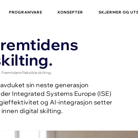
PROGRAMVARE
KONSEPTER
SKJERMER OG UT
Fremtidens
kilting.
 Fremtidens fleksible skilting.
 avduket sin neste generasjon
nder Integrated Systems Europe (ISE)
ieffektivitet og AI-integrasjon setter
nnen digital skilting.