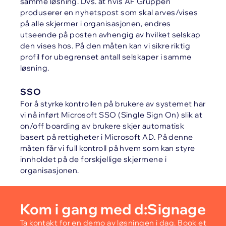
samme løsning. Dvs. at hvis AF Gruppen
produserer en nyhetspost som skal arves/vises
på alle skjermer i organisasjonen, endres
utseende på posten avhengig av hvilket selskap
den vises hos. På den måten kan vi sikre riktig
profil for ubegrenset antall selskaper i samme
løsning.
SSO
For å styrke kontrollen på brukere av systemet har
vi nå inført Microsoft SSO (Single Sign On) slik at
on/off boarding av brukere skjer automatisk
basert på rettigheter i Microsoft AD. På denne
måten får vi full kontroll på hvem som kan styre
innholdet på de forskjellige skjermene i
organisasjonen.
Kom i gang med d:Signage
Ta kontakt for en demo av løsningen i dag. Book et