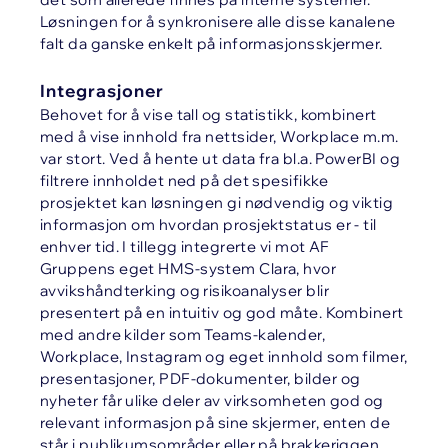
Løsningen for å synkronisere alle disse kanalene
falt da ganske enkelt på informasjonsskjermer.
Integrasjoner
Behovet for å vise tall og statistikk, kombinert
med å vise innhold fra nettsider, Workplace m.m.
var stort. Ved å hente ut data fra bl.a. PowerBI og
filtrere innholdet ned på det spesifikke
prosjektet kan løsningen gi nødvendig og viktig
informasjon om hvordan prosjektstatus er - til
enhver tid. I tillegg integrerte vi mot AF
Gruppens eget HMS-system Clara, hvor
avvikshåndterking og risikoanalyser blir
presentert på en intuitiv og god måte. Kombinert
med andre kilder som Teams-kalender,
Workplace, Instagram og eget innhold som filmer,
presentasjoner, PDF-dokumenter, bilder og
nyheter får ulike deler av virksomheten god og
relevant informasjon på sine skjermer, enten de
står i publikumsområder eller på brakkeriggen.